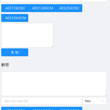
AES128CBC
AES128GCM
AES256CBC
AES256GCM
复 制
解密
hex