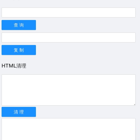
查 询
复 制
HTML清理
清 理