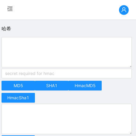
QuickUtil
哈希
MD5
SHA1
HmacMD5
HmacSha1